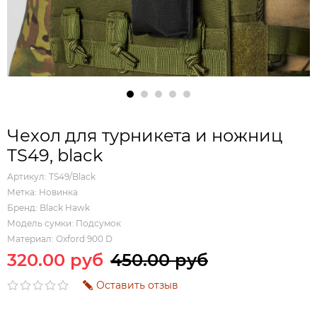
Чехол для турникета и ножниц
TS49, black
Артикул:
TS49/Black
Метка:
Новинка
Бренд:
Black Hawk
Модель сумки:
Подсумок
Материал:
Oxford 900 D
320.00 руб
450.00 руб
Оставить отзыв