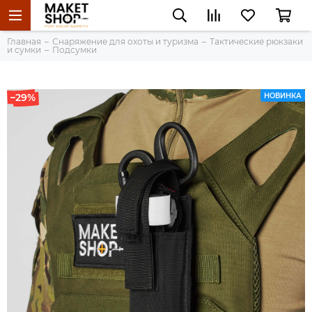
Главная
Снаряжение для охоты и туризма
Тактические рюкзаки
и сумки
Подсумки
–29%
НОВИНКА