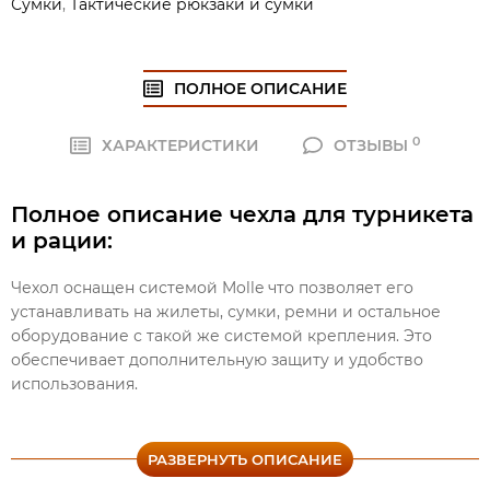
Сумки
,
Тактические рюкзаки и сумки
ПОЛНОЕ ОПИСАНИЕ
0
ХАРАКТЕРИСТИКИ
ОТЗЫВЫ
Полное описание чехла для турникета
и рации:
Чехол оснащен системой Molle что позволяет его
устанавливать на жилеты, сумки, ремни и остальное
оборудование с такой же системой крепления. Это
обеспечивает дополнительную защиту и удобство
использования.
Растягиваемые лямки позволяют использовать
практические под любую модель турникетов и ножниц.
РАЗВЕРНУТЬ ОПИСАНИЕ
Он также универсален в использовании и может быть