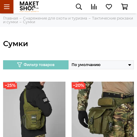
Главная
Снаряжение для охоты и туризма
Тактические рюкзаки
и сумки
Сумки
Сумки
Фильтр товаров
–25%
–20%