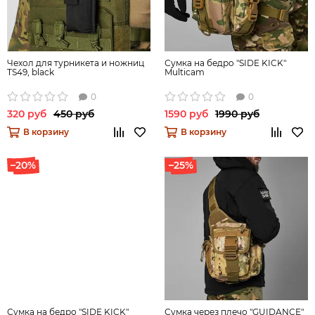
Чехол для турникета и ножниц
Сумка на бедро "SIDE KICK"
TS49, black
Multicam
0
0
320 руб
450 руб
1590 руб
1990 руб
В корзину
В корзину
–20%
–25%
Сумка на бедро "SIDE KICK"
Сумка через плечо "GUIDANCE"