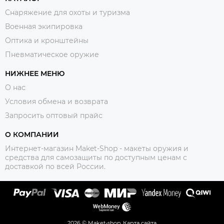
Снаряжение для охоты и туризма
Военная экипировка
Оптика и кронштейны
Пневматическое оружие
НИЖНЕЕ МЕНЮ
О нас
Условия обмена и возврата
Запросить оптовый прайс
О КОМПАНИИ
Интернет-магазин Maket-Shop - макеты оружия и
средства для самозащиты по доступным ценам с
доставкой по всей России.
2026 © Maket-shop.
Карта сайта