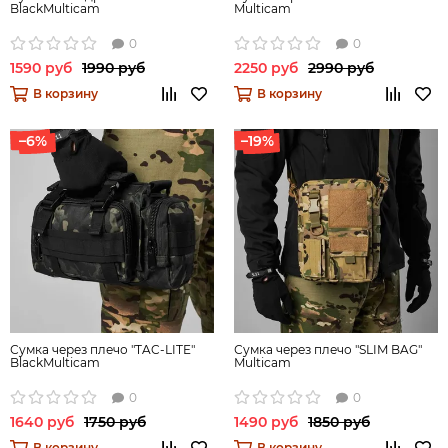
BlackMulticam
Multicam
0
0
1590 руб
1990 руб
2250 руб
2990 руб
В корзину
В корзину
–6%
–19%
Сумка через плечо "TAC-LITE"
Сумка через плечо "SLIM BAG"
BlackMulticam
Multicam
0
0
1640 руб
1750 руб
1490 руб
1850 руб
В корзину
В корзину