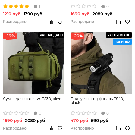
1
0
1210 руб
1390 руб
1690 руб
2080 руб
Распродано
Распродано
–19%
РАСПРОДАНО
–20%
РАСПРОДАНО
НОВИНКА
Сумка для хранения TS38, olive
Подсумок под фонарь TS48,
black
0
0
1690 руб
2080 руб
470 руб
590 руб
Распродано
Распродано