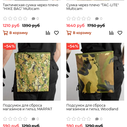
Тактическая сумка через плечо
Сумка через плечо "TAC-LITE"
"HIKE BAG" Multicam
Multicam
0
0
1210 руб
1390 руб
1640 руб
1750 руб
В корзину
В корзину
–54%
–54%
Подсумок для сброса
Подсумок для сброса
магазинов и гильз, MARPAT
магазинов и гильз, Woodland
0
0
590 руб
1290 руб
590 руб
1290 руб