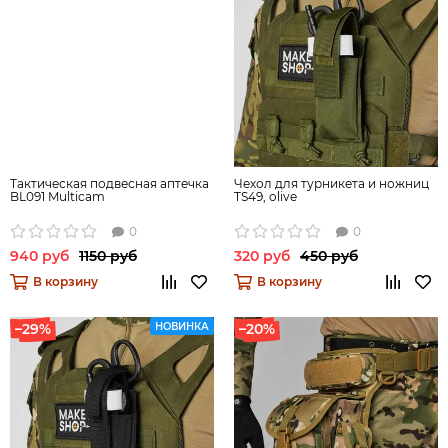
Тактическая подвесная аптечка
Чехол для турникета и ножниц
BL091 Multicam
TS49, olive
0
0
940 руб
1150 руб
320 руб
450 руб
В корзину
В корзину
–29%
НОВИНКА
–20%