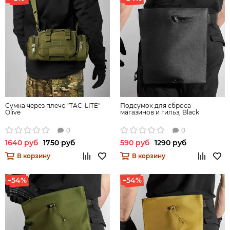
Сумка через плечо "TAC-LITE"
Подсумок для сброса
Olive
магазинов и гильз, Black
0
0
1640 руб
1750 руб
590 руб
1290 руб
В корзину
В корзину
–54%
–54%