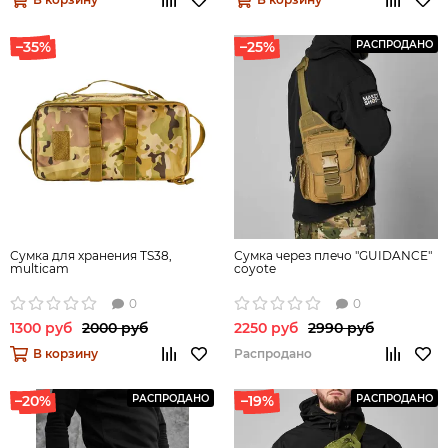
–35%
–25%
РАСПРОДАНО
Сумка для хранения TS38,
Сумка через плечо "GUIDANCE"
multicam
coyote
0
0
1300 руб
2000 руб
2250 руб
2990 руб
В корзину
Распродано
–20%
РАСПРОДАНО
–19%
РАСПРОДАНО