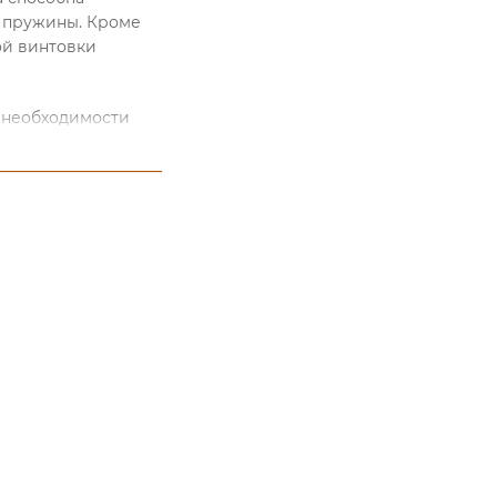
ой пружины. Кроме
ой винтовки
з необходимости
то гарантирует его
ы предлагаем
одробную
родукцию можно на
у телефона.