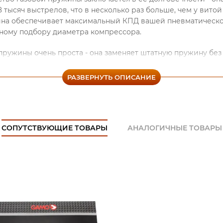
8 тысяч выстрелов, что в несколько раз больше, чем у вит
жина обеспечивает максимальный КПД вашей пневматическ
ному подбору диаметра компрессора.
 пружины очень проста - она заменяет штатную пружину бе
тельных доработок. Продукт выполнен из прочной стали, ч
вечность.
РАЗВЕРНУТЬ ОПИСАНИЕ
«Maket-Shop» можно купить (заказать) газовую пружину. М
 только по РФ, но и в Казахстан и Беларусь. Узнать более п
СОПУТСТВУЮЩИЕ ТОВАРЫ
АНАЛОГИЧНЫЕ ТОВАРЫ
ить ответы на интересующие Вас вопросы или заказать п
 на электронную почту, либо позвонив по указанному номер