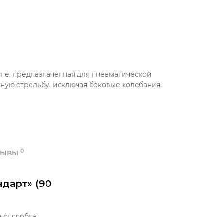
жине, предназначенная для пневматической
тную стрельбу, исключая боковые колебания,
0
ЗЫВЫ
дарт» (90
а способна