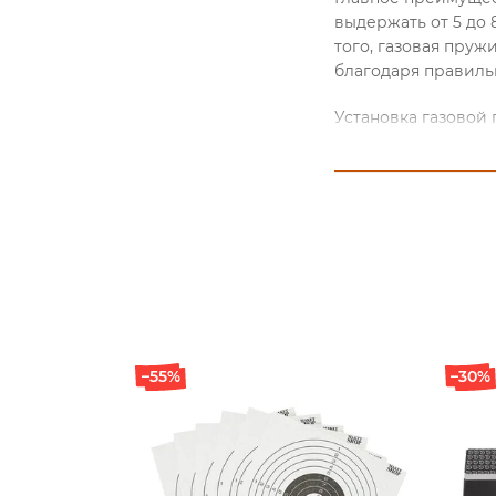
выдержать от 5 до 
того, газовая пру
благодаря правиль
Установка газовой
каких-либо дополни
надежность и долго
В онлайн-магазине 
доставку товара не
информацию, получ
сайте, написав нам
–55%
–30%