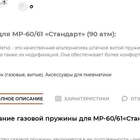
я МР-60/61 «Стандарт» (90 атм):
90атм) - это качественная альтернатива штатной витой пру
, а также их модификаций. Она обеспечивает более комфор
 (газовые, витые)
,
Аксессуары для пневматики
ОЛНОЕ ОПИСАНИЕ
ХАРАКТЕРИСТИКИ
ОТ
ние газовой пружины для МР-60/61«Стан
тво газовой пружины заключается в ее долговечности - он