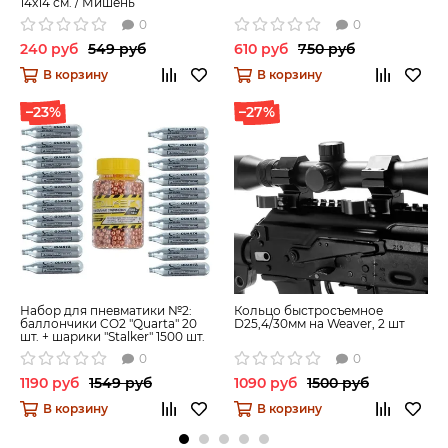
14x14 см. / Мишень
пристрелочная
0
0
240 руб
549 руб
610 руб
750 руб
В корзину
В корзину
–23%
–27%
Набор для пневматики №2:
Кольцо быстросъемное
баллончики CO2 "Quarta" 20
D25,4/30мм на Weaver, 2 шт
шт. + шарики "Stalker" 1500 шт.
0
0
1190 руб
1549 руб
1090 руб
1500 руб
В корзину
В корзину