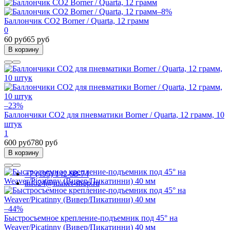
–8%
Баллончик CO2 Borner / Quarta, 12 грамм
0
60 руб
65 руб
В корзину
–23%
Баллончики CO2 для пневматики Borner / Quarta, 12 грамм, 10
штук
1
600 руб
780 руб
В корзину
+7 (495) 142-98-74
info24@maket-shop.ru
–44%
Быстросъемное крепление-подъемник под 45° на
Weaver/Picatinny (Вивер/Пикатинни) 40 мм