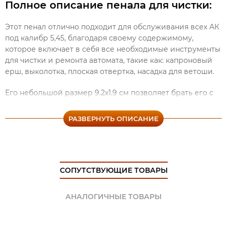
Полное описание пенала для чистки:
Этот пенал отлично подходит для обслуживания всех АК
под калибр 5,45, благодаря своему содержимому,
которое включает в себя все необходимые инструменты
для чистки и ремонта автомата, такие как: капроновый
ерш, выколотка, плоская отвертка, насадка для ветоши.
Его небольшой размер 9.2х1.9 см позволяет брать его с
собой и не беспокоиться о состоянии своего автомата,
ведь Вы всегда будете готовы к любым ситуациям.
РАЗВЕРНУТЬ ОПИСАНИЕ
В онлайн-магазине «Maket-Shop» можно купить (заказать)
пенал для чистки. Мы предлагаем доставку товара не
СОПУТСТВУЮЩИЕ ТОВАРЫ
только по РФ, но и в Казахстан и Беларусь. Узнать более
подробную информацию, получить ответы на
АНАЛОГИЧНЫЕ ТОВАРЫ
интересующие Вас вопросы или заказать продукцию
можно на сайте, написав нам на электронную почту,
либо позвонив по указанному номеру телефона.