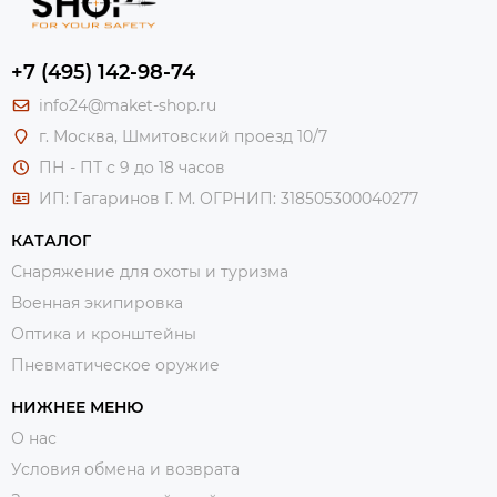
+7 (495) 142-98-74
info24@maket-shop.ru
г. Москва, Шмитовский проезд 10/7
ПН - ПТ с 9 до 18 часов
ИП: Гагаринов Г. М.
ОГРНИП: 318505300040277
КАТАЛОГ
Снаряжение для охоты и туризма
Военная экипировка
Оптика и кронштейны
Пневматическое оружие
НИЖНЕЕ МЕНЮ
О нас
Условия обмена и возврата