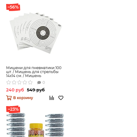
–56%
Мишени для пневматики 100
шт. / Мишень для стрельбы
14x14 см. / Мишень
пристрелочная
0
240 руб
549 руб
В корзину
–23%