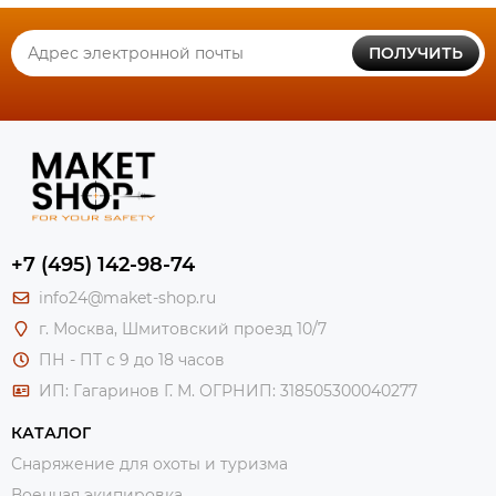
ПОЛУЧИТЬ
+7 (495) 142-98-74
info24@maket-shop.ru
г. Москва, Шмитовский проезд 10/7
ПН - ПТ с 9 до 18 часов
ИП: Гагаринов Г. М.
ОГРНИП: 318505300040277
КАТАЛОГ
Снаряжение для охоты и туризма
Военная экипировка