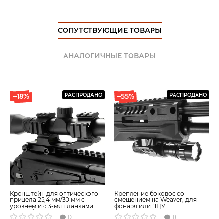
В онлайн-магазине «Maket-Shop» можно купить (заказать)
планку двойную под 45 градусов. Мы предлагаем
СОПУТСТВУЮЩИЕ ТОВАРЫ
доставку товара не только по РФ, но и в Казахстан и
Беларусь. Узнать более подробную информацию,
АНАЛОГИЧНЫЕ ТОВАРЫ
получить ответы на интересующие Вас вопросы или
заказать продукцию можно на сайте, написав нам на
электронную почту, либо позвонив по указанному
номеру телефона.
–18%
РАСПРОДАНО
–55%
РАСПРОДАНО
Кронштейн для оптического
Крепление боковое со
прицела 25,4 мм/30 мм с
смещением на Weaver, для
уровнем и с 3-мя планками
фонаря или ЛЦУ
Weaver/Picattiny
0
0