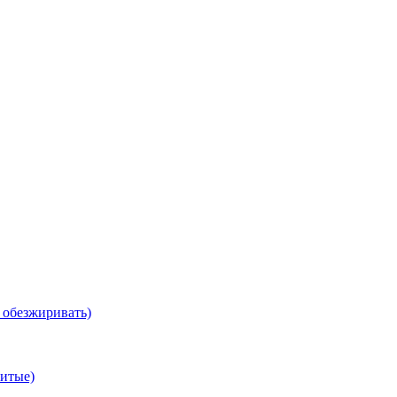
, обезжиривать)
витые)