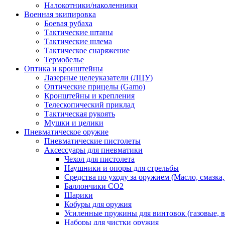
Налокотники/наколенники
Военная экипировка
Боевая рубаха
Тактические штаны
Тактические шлема
Тактическое снаряжение
Термобелье
Оптика и кронштейны
Лазерные целеуказатели (ЛЦУ)
Оптические прицелы (Gamo)
Кронштейны и крепления
Телескопический приклад
Тактическая рукоять
Мушки и целики
Пневматическое оружие
Пневматические пистолеты
Аксессуары для пневматики
Чехол для пистолета
Наушники и опоры для стрельбы
Средства по уходу за оружием (Масло, смазка
Баллончики CO2
Шарики
Кобуры для оружия
Усиленные пружины для винтовок (газовые, 
Наборы для чистки оружия