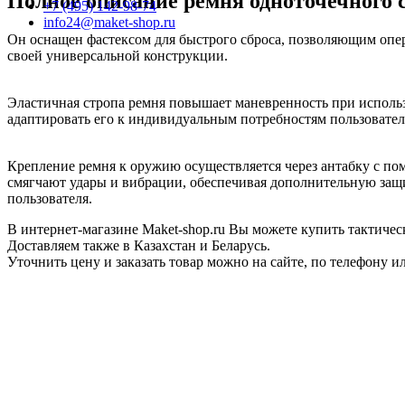
Полное описание ремня одноточечного 
+7 (495) 142-98-74
info24@maket-shop.ru
Он оснащен фастексом для быстрого сброса, позволяющим опер
своей универсальной конструкции.
Эластичная стропа ремня повышает маневренность при использ
адаптировать его к индивидуальным потребностям пользовател
Крепление ремня к оружию осуществляется через антабку с п
смягчают удары и вибрации, обеспечивая дополнительную защит
пользователя.
В интернет-магазине Maket-shop.ru Вы можете купить тактиче
Доставляем также в Казахстан и Беларусь.
Уточнить цену и заказать товар можно на сайте, по телефону ил