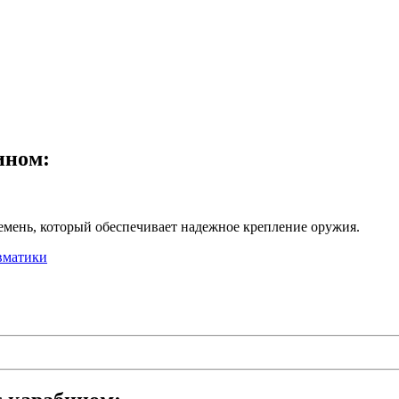
ином:
емень, который обеспечивает надежное крепление оружия.
вматики