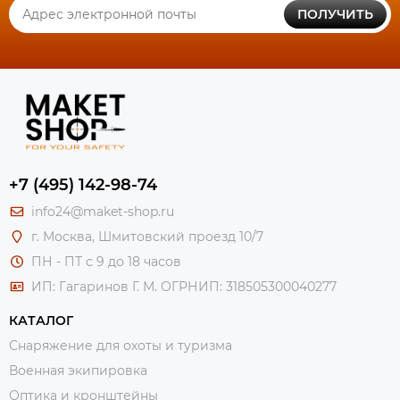
ПОЛУЧИТЬ
+7 (495) 142-98-74
info24@maket-shop.ru
г. Москва, Шмитовский проезд 10/7
ПН - ПТ с 9 до 18 часов
ИП: Гагаринов Г. М.
ОГРНИП: 318505300040277
КАТАЛОГ
Снаряжение для охоты и туризма
Военная экипировка
Оптика и кронштейны