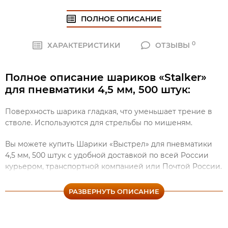
ПОЛНОЕ ОПИСАНИЕ
0
ХАРАКТЕРИСТИКИ
ОТЗЫВЫ
Полное описание шариков «Stalker»
для пневматики 4,5 мм, 500 штук:
Поверхность шарика гладкая, что уменьшает трение в
стволе. Используются для стрельбы по мишеням.
Вы можете купить Шарики «Выстрел» для пневматики
4,5 мм, 500 штук с удобной доставкой по всей России
курьером, транспортной компанией или Почтой России.
Доставляем также в Казахстан и Беларусь. Уточнить
цену и заказать товар можно на сайте, по телефону или
РАЗВЕРНУТЬ ОПИСАНИЕ
написать письмо на e-mail.