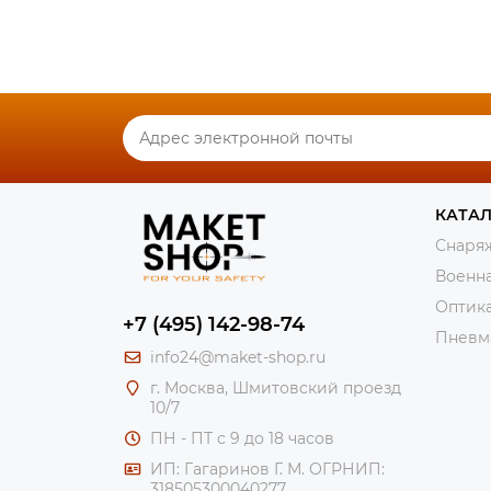
КАТА
Снаряж
Военн
Оптик
+7 (495) 142-98-74
Пневм
info24@maket-shop.ru
г. Москва, Шмитовский проезд
10/7
ПН - ПТ с 9 до 18 часов
ИП: Гагаринов Г. М.
ОГРНИП:
318505300040277