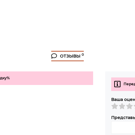
0
ОТЗЫВЫ
идку%
Перед
Ваша оце
Представь