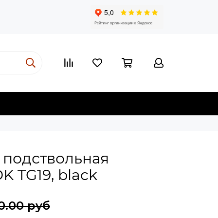
 подствольная
K TG19, black
0.00 руб