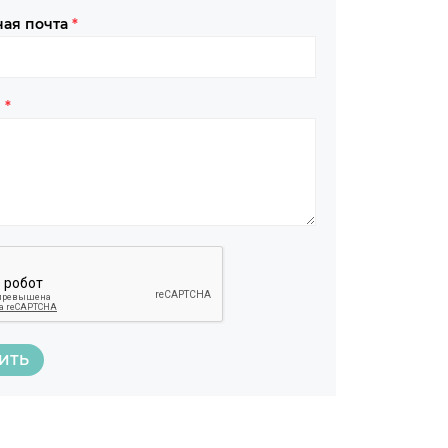
ная почта
*
в
*
ИТЬ