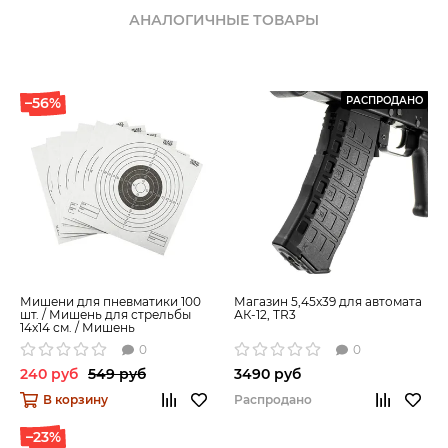
рукоятку с удобной доставкой по всей России курьером,
АНАЛОГИЧНЫЕ ТОВАРЫ
транспортной компанией или Почтой России.
Доставляем также в Казахстан и Беларусь.
Уточнить цену и заказать товар можно на сайте, по
телефону или написать письмо на e-mail.
–56%
РАСПРОДАНО
Мишени для пневматики 100
Магазин 5,45x39 для автомата
шт. / Мишень для стрельбы
АК-12, TR3
14x14 см. / Мишень
пристрелочная
0
0
240 руб
549 руб
3490 руб
В корзину
Распродано
–23%