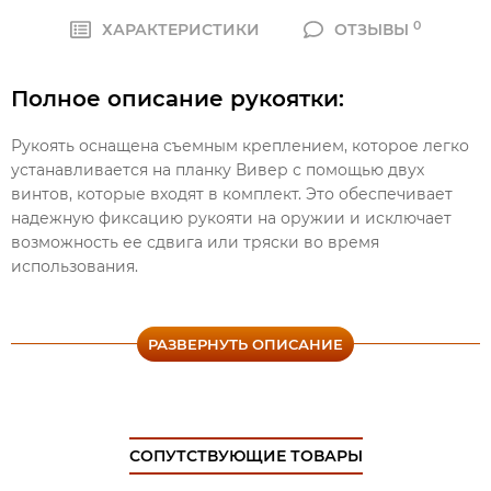
0
ХАРАКТЕРИСТИКИ
ОТЗЫВЫ
Полное описание рукоятки:
Рукоять оснащена съемным креплением, которое легко
устанавливается на планку Вивер с помощью двух
винтов, которые входят в комплект. Это обеспечивает
надежную фиксацию рукояти на оружии и исключает
возможность ее сдвига или тряски во время
использования.
Кроме того, рукоятка RVG имеет полую конструкцию, что
делает ее особенно легкой и удобной для
РАЗВЕРНУТЬ ОПИСАНИЕ
использования. Она не только придает оружию
дополнительную эргономичность, но и позволяет
максимально комфортно маневрировать им.
СОПУТСТВУЮЩИЕ ТОВАРЫ
В интернет-магазине Maket-shop.ru Вы можете купить