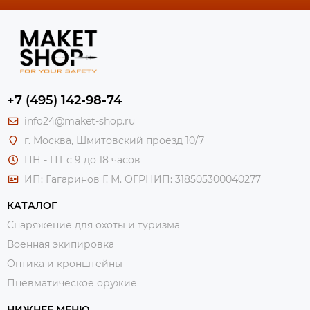
+7 (495) 142-98-74
info24@maket-shop.ru
г. Москва, Шмитовский проезд 10/7
ПН - ПТ с 9 до 18 часов
ИП: Гагаринов Г. М.
ОГРНИП: 318505300040277
КАТАЛОГ
Снаряжение для охоты и туризма
Военная экипировка
Оптика и кронштейны
Пневматическое оружие
НИЖНЕЕ МЕНЮ