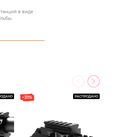
станций в виде
льбы.
евьё. Мы
ать более
заказать
 по указанному
РОДАНО
–31%
РАСПРОДАНО
–14%