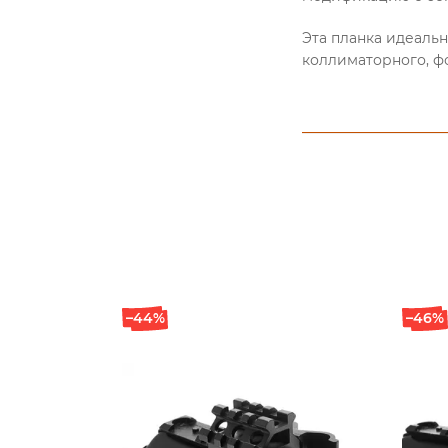
Эта планка идеаль
коллиматорного, ф
В онлайн-магазине 
предлагаем доставк
подробную информа
продукцию можно на
номеру телефона.
–44%
–46%