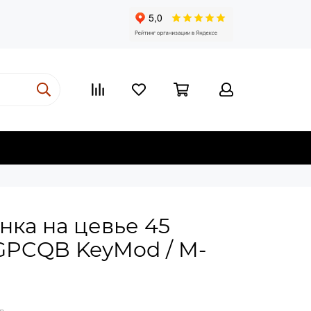
нка на цевье 45
GPCQB KeyMod / M-