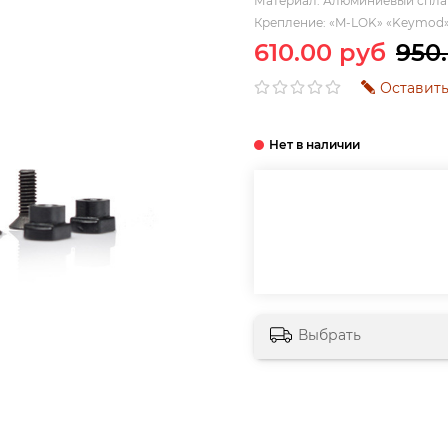
Материал:
Алюминиевый спла
Крепление:
«M-LOK» «Keymod
610.00 руб
950
Оставить
Выбрать