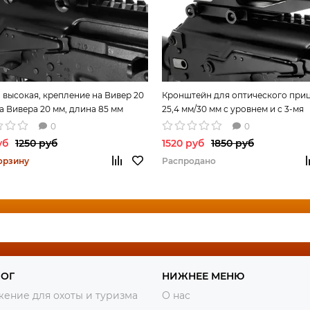
 высокая, крепление на Вивер 20
Кронштейн для оптического при
за Вивера 20 мм, длина 85 мм
25,4 мм/30 мм с уровнем и с 3-мя
планками Weaver/Picattiny
0
0
уб
1250 руб
1520 руб
1850 руб
орзину
Распродано
ЛОГ
НИЖНЕЕ МЕНЮ
ение для охоты и туризма
О нас