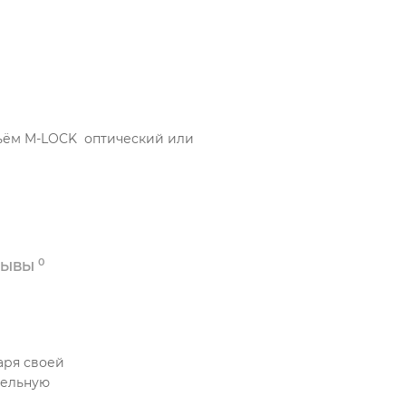
евьём M-LOCK оптический или
0
ЗЫВЫ
аря своей
тельную