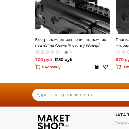
Быстросъемное крепление-подъемник
Планка
под 45° на Weaver/Picatinny (Вивер/
мм, ба
Пикатинни) 40 мм
0
700 руб
1250 руб
670 р
В корзину
В к
КАТА
Снаряж