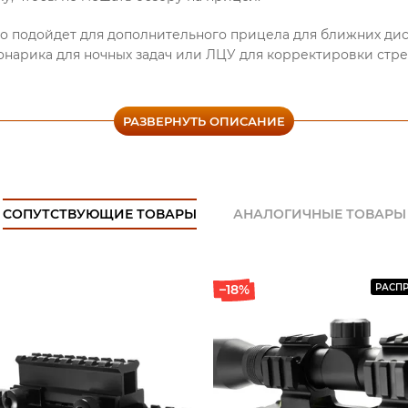
но подойдет для дополнительного прицела для ближних ди
онарика для ночных задач или ЛЦУ для корректировки стре
РАЗВЕРНУТЬ ОПИСАНИЕ
«Maket-Shop» можно купить (заказать) боковую планку на ц
у товара не только по РФ, но и в Казахстан и Беларусь. Узн
цию, получить ответы на интересующие Вас вопросы или 
 сайте, написав нам на электронную почту, либо позвонив
СОПУТСТВУЮЩИЕ ТОВАРЫ
АНАЛОГИЧНЫЕ ТОВАРЫ
–18%
РАСП