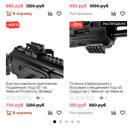
880 руб
1350 руб
990 руб
1090 руб
В корзину
Распродано
–44%
–35%
РАСПРОДАНО
Быстросъемное крепление-
Планка (переходник) с
подъемник под 45° на
боковым смещением под 45
Weaver/Picatinny (Вивер/
градусов с Weaver на Weaver
Пикатинни) 40 мм
55 мм
0
0
700 руб
1250 руб
550 руб
850 руб
В корзину
Распродано