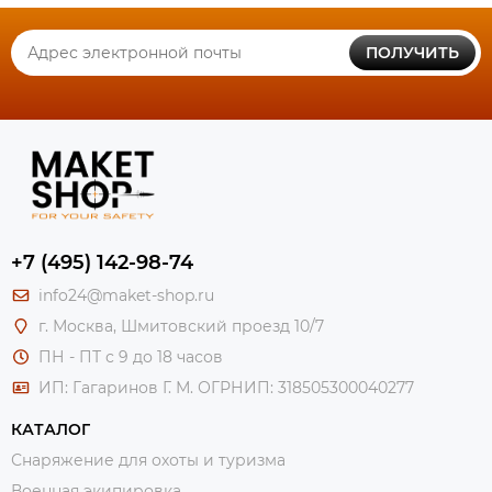
ПОЛУЧИТЬ
+7 (495) 142-98-74
info24@maket-shop.ru
г. Москва, Шмитовский проезд 10/7
ПН - ПТ с 9 до 18 часов
ИП: Гагаринов Г. М.
ОГРНИП: 318505300040277
КАТАЛОГ
Снаряжение для охоты и туризма
Военная экипировка