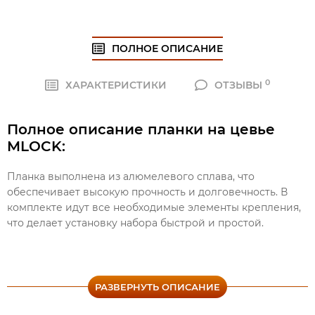
ПОЛНОЕ ОПИСАНИЕ
0
ХАРАКТЕРИСТИКИ
ОТЗЫВЫ
Полное описание планки на цевье
MLOCK:
Планка выполнена из алюмелевого сплава, что
обеспечивает высокую прочность и долговечность. В
комплекте идут все необходимые элементы крепления,
что делает установку набора быстрой и простой.
Планка на цевье MLOK легко совместима с любыми
цевьями с разъемом М-ЛОК, в том числе: цевье на АК,
РАЗВЕРНУТЬ ОПИСАНИЕ
цевье на АКC-74У, на Mossberg и на Remington.
Благодаря этому, вы можете использовать эту планку на