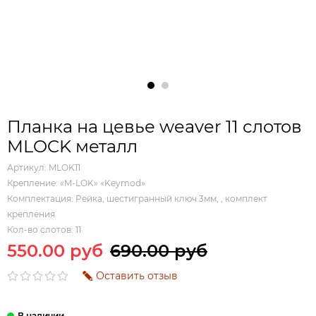
Планка на цевье weaver 11 слотов
MLOCK металл
Артикул:
MLOK11
Крепление:
«M-LOK» «Keymod»
Комплектация:
Рейка, шестигранный ключ 3мм, , комплект
крепления
Кол-во слотов:
11
550.00 руб
690.00 руб
Оставить отзыв