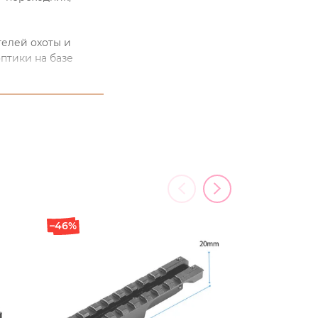
телей охоты и
птики на базе
мальной точностью
Ласточкин хвост на
ларусь. Узнать
ы или заказать
 по указанному
–46%
–39%