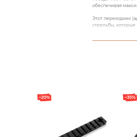
обеспечивая макси
Этот переходник (
стрельбы, которые
Ласточкин хвост. В
и комфортом в исп
В онлайн-магазине 
Weaver. Мы предлаг
более подробную и
продукцию можно на
номеру телефона.
–20%
–35%