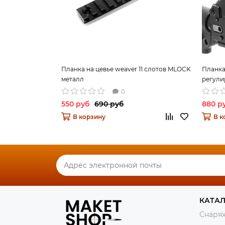
Планка на цевье weaver 11 слотов MLOCK
Планка
металл
регули
Weaver
0
550 руб
690 руб
880 р
В корзину
В к
КАТА
Снаряж