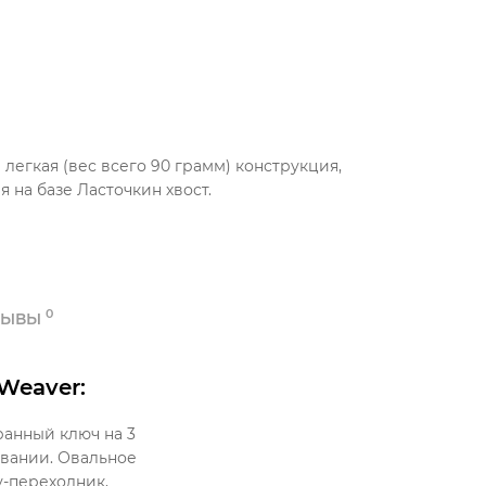
легкая (вес всего 90 грамм) конструкция,
 на базе Ласточкин хвост.
0
ЗЫВЫ
Weaver:
ранный ключ на 3
овании. Овальное
у-переходник,