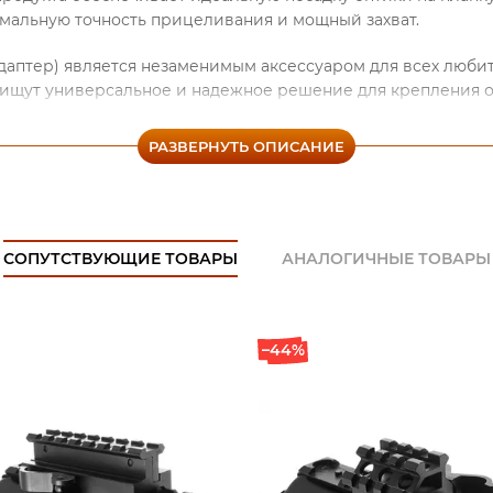
мальную точность прицеливания и мощный захват.
адаптер) является незаменимым аксессуаром для всех люби
 ищут универсальное и надежное решение для крепления о
ыберите этот переходник (адаптер) и наслаждайтесь макси
ользовании своего оборудования!
РАЗВЕРНУТЬ ОПИСАНИЕ
«Maket-Shop» можно купить (заказать) переходник с планки 
аем доставку товара не только по РФ, но и в Казахстан и Бе
СОПУТСТВУЮЩИЕ ТОВАРЫ
АНАЛОГИЧНЫЕ ТОВАРЫ
нформацию, получить ответы на интересующие Вас вопрос
 сайте, написав нам на электронную почту, либо позвонив
–44%