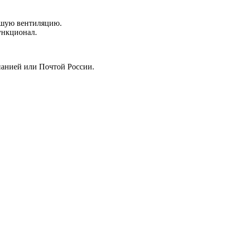
рошую вентиляцию.
функционал.
мпанией или Почтой России.