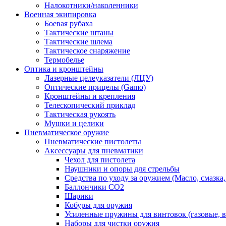
Налокотники/наколенники
Военная экипировка
Боевая рубаха
Тактические штаны
Тактические шлема
Тактическое снаряжение
Термобелье
Оптика и кронштейны
Лазерные целеуказатели (ЛЦУ)
Оптические прицелы (Gamo)
Кронштейны и крепления
Телескопический приклад
Тактическая рукоять
Мушки и целики
Пневматическое оружие
Пневматические пистолеты
Аксессуары для пневматики
Чехол для пистолета
Наушники и опоры для стрельбы
Средства по уходу за оружием (Масло, смазка
Баллончики CO2
Шарики
Кобуры для оружия
Усиленные пружины для винтовок (газовые, 
Наборы для чистки оружия