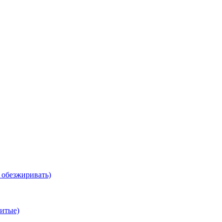
, обезжиривать)
витые)