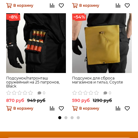
В корзину
В корзину
–8%
–54%
Подсумок/патронташ
Подсумок для сброса
оружейный на 25 патронов,
магазинов и гильз, Coyote
Black
0
0
870 руб
949 руб
590 руб
1290 руб
В корзину
В корзину