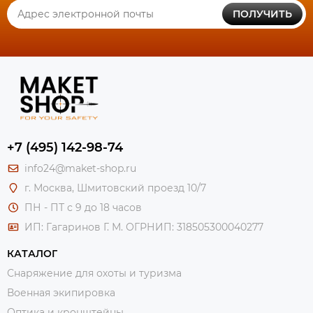
ПОЛУЧИТЬ
+7 (495) 142-98-74
info24@maket-shop.ru
г. Москва, Шмитовский проезд 10/7
ПН - ПТ с 9 до 18 часов
ИП: Гагаринов Г. М.
ОГРНИП: 318505300040277
КАТАЛОГ
Снаряжение для охоты и туризма
Военная экипировка
Оптика и кронштейны