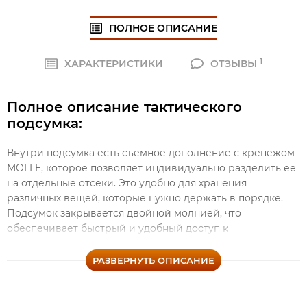
ПОЛНОЕ ОПИСАНИЕ
1
ХАРАКТЕРИСТИКИ
ОТЗЫВЫ
Полное описание тактического
подсумка:
Внутри подсумка есть съемное дополнение с крепежом
MOLLE, которое позволяет индивидуально разделить её
на отдельные отсеки. Это удобно для хранения
различных вещей, которые нужно держать в порядке.
Подсумок закрывается двойной молнией, что
обеспечивает быстрый и удобный доступ к
содержимому. Размер отверстия можно регулировать
самостоятельно, что делает его универсальным и
РАЗВЕРНУТЬ ОПИСАНИЕ
подходящим для любых нужд. Внутри сумки есть
множество карманов для хранения мелких вещей. Это
позволяет сохранять порядок и не терять мелкие