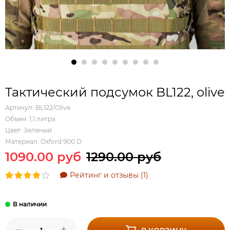
Тактический подсумок BL122, olive
Артикул:
BL122/Olive
Объем:
1,1 литра
Цвет:
Зеленый
Материал:
Oxford 900 D
1090.00 руб
1290.00 руб
Рейтинг и отзывы (1)