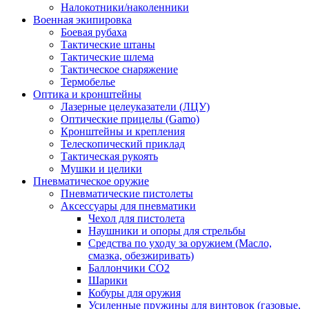
Налокотники/наколенники
Военная экипировка
Боевая рубаха
Тактические штаны
Тактические шлема
Тактическое снаряжение
Термобелье
Оптика и кронштейны
Лазерные целеуказатели (ЛЦУ)
Оптические прицелы (Gamo)
Кронштейны и крепления
Телескопический приклад
Тактическая рукоять
Мушки и целики
Пневматическое оружие
Пневматические пистолеты
Аксессуары для пневматики
Чехол для пистолета
Наушники и опоры для стрельбы
Средства по уходу за оружием (Масло,
смазка, обезжиривать)
Баллончики CO2
Шарики
Кобуры для оружия
Усиленные пружины для винтовок (газовые,