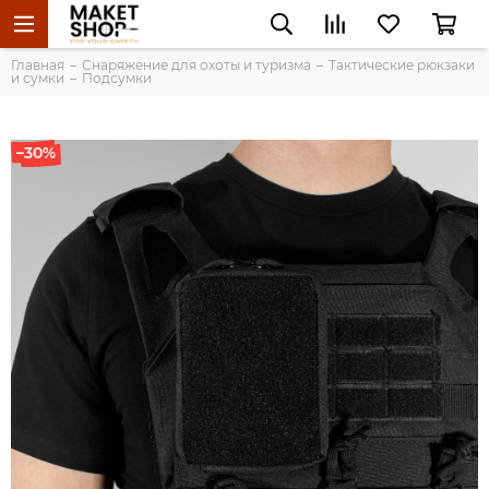
Главная
Снаряжение для охоты и туризма
Тактические рюкзаки
и сумки
Подсумки
–30%