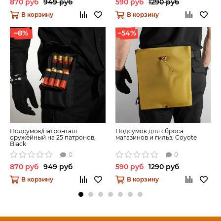
870 руб
949 руб
590 руб
1290 руб
В корзину
В корзину
–8%
–54%
Подсумок/патронташ
Подсумок для сброса
оружейный на 25 патронов,
магазинов и гильз, Coyote
Black
0
0
870 руб
949 руб
590 руб
1290 руб
В корзину
В корзину